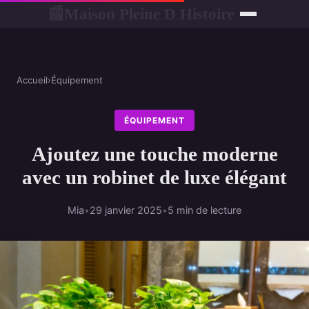
Maison Pleine D Histoire
📰
Accueil
›
Équipement
ÉQUIPEMENT
Ajoutez une touche moderne
avec un robinet de luxe élégant
Mia
•
29 janvier 2025
•
5 min de lecture