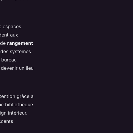
es espaces
ndent aux
r de
rangement
r des systèmes
n bureau
 devenir un lieu
tention grâce à
Une bibliothèque
gn intérieur.
ccents