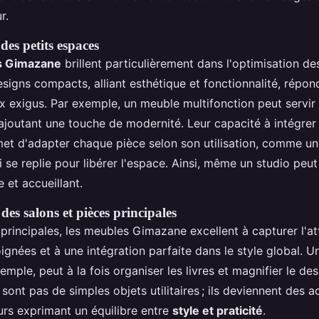
r.
s petits espaces
ns Gimazane
brillent particulièrement dans l'optimisation d
esigns compacts, alliant esthétique et fonctionnalité, répo
ux exigus. Par exemple, un meuble multifonction peut servi
ajoutant une touche de modernité. Leur capacité à intégre
et d'adapter chaque pièce selon son utilisation, comme u
se replie pour libérer l'espace. Ainsi, même un studio peut
e et accueillant.
des salons et pièces principales
principales, les meubles Gimazane excellent à capturer l'at
soignées et à une intégration parfaite dans le style global. 
emple, peut à la fois organiser les livres et magnifier le desi
ont pas de simples objets utilitaires ; ils deviennent des a
urs exprimant un équilibre entre
style et praticité
.