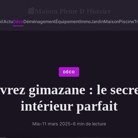
Maison Pleine D Histoire
📰
il
Actu
Déco
Déménagement
Équipement
Immo
Jardin
Maison
Piscine
T
DÉCO
rez gimazane : le secr
intérieur parfait
Mia
•
11 mars 2025
•
6 min de lecture