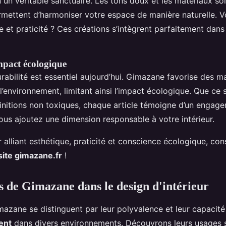
 un véritable sanctuaire. Les tons doux et les matériaux s
rmettent d’harmoniser votre espace de manière naturelle. 
e et praticité ? Ces créations s’intègrent parfaitement dan
impact écologique
rabilité est essentiel aujourd’hui. Gimazane favorise des m
’environnement, limitant ainsi l’impact écologique. Que ce s
finitions non toxiques, chaque article témoigne d’un engag
vous ajoutez une dimension responsable à votre intérieur.
r alliant esthétique, praticité et conscience écologique, con
site gimazane.fr
!
s de Gimazane dans le design d'intérieur
azane se distinguent par leur polyvalence et leur capacit
ent
dans divers environnements. Découvrons leurs usages 