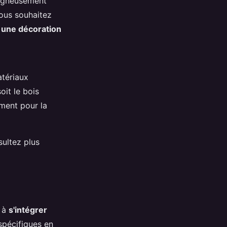
oigneusement
Vous souhaitez
s
une décoration
atériaux
oit le bois
ement pour la
sultez plus
é à
s'intégrer
spécifiques en