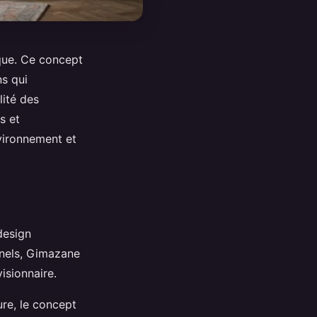
ique. Ce concept
ns qui
lité des
s et
vironnement et
design
nnels, Gimazane
isionnaire.
ure, le concept