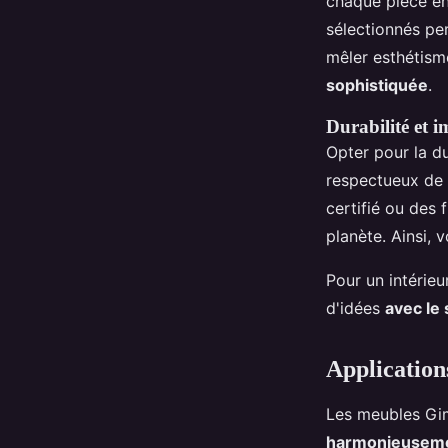
chaque pièce en
sélectionnés pe
mêler esthétism
sophistiquée
.
Durabilité et 
Opter pour la du
respectueux de l
certifié ou des 
planète. Ainsi, 
Pour un intérieu
d'idées
avec le 
Application
Les meubles Gim
harmonieusem