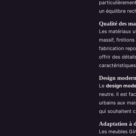
particulièrement
un équilibre r
Qualité des ma
Les matériaux u
massif, finition
fabrication repo
offrir des déta
caractéristiques
Design moderne
Le
design mod
neutre. Il est f
urbains aux mai
qui souhaitent c
Adaptation à di
Les meubles Gim