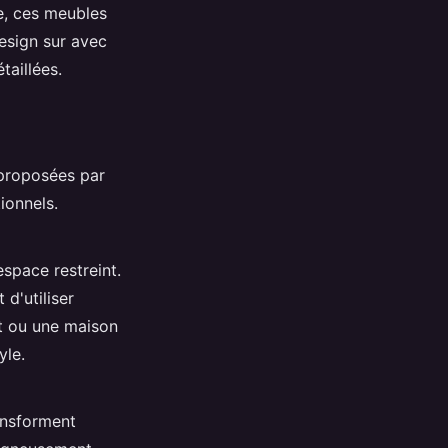
e, ces meubles
design sur avec
taillées.
roposées par
ionnels.
space restreint.
d'utiliser
t ou une maison
yle.
ansforment