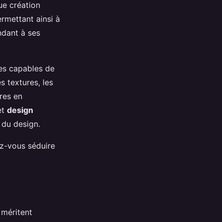
ue création
ermettant ainsi à
ndant à ses
tes capables de
s textures, les
res en
et
design
 du design.
sez-vous séduire
méritent