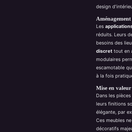
design d'intérieu
Aménagement de
Les
applicatio
réduits. Leurs d
besoins des lie
discret
tout en 
modulaires perm
escamotable qui 
à la fois pratiqu
Mise en valeur 
Dans les pièces 
leurs finitions 
élégante, par ex
Ces meubles ne s
décoratifs maje