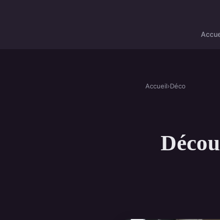
Accue
Accueil
›
Déco
Découv