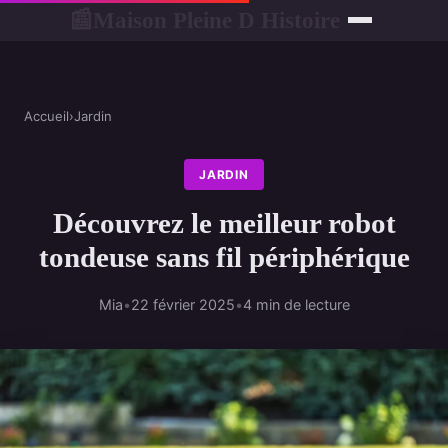
Maison Pleine D Histoire
📰
Accueil
›
Jardin
JARDIN
Découvrez le meilleur robot
tondeuse sans fil périphérique
Mia
•
22 février 2025
•
4 min de lecture