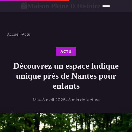
Maison Pleine D Histoire
📰
Accueil
›
Actu
ACTU
Découvrez un espace ludique
unique près de Nantes pour
enfants
Mia
•
3 avril 2025
•
3 min de lecture