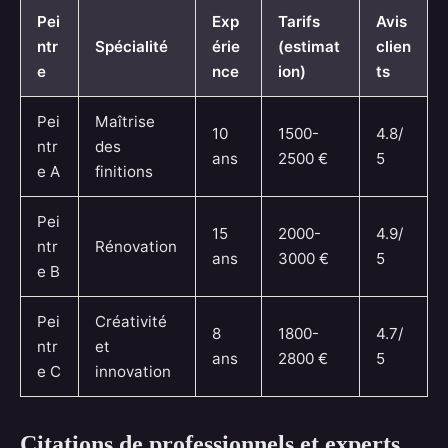
Pei
Exp
Tarifs
Avis
ntr
Spécialité
érie
(estimat
clien
e
nce
ion)
ts
Pei
Maîtrise
10
1500-
4.8/
ntr
des
ans
2500 €
5
e A
finitions
Pei
15
2000-
4.9/
ntr
Rénovation
ans
3000 €
5
e B
Pei
Créativité
8
1800-
4.7/
ntr
et
ans
2800 €
5
e C
innovation
Citations de professionnels et experts