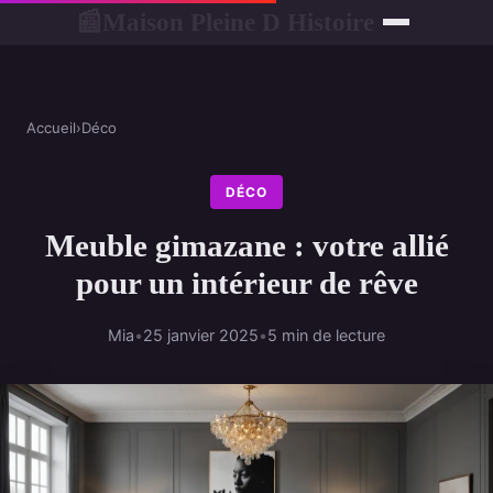
Maison Pleine D Histoire
📰
Accueil
›
Déco
DÉCO
Meuble gimazane : votre allié
pour un intérieur de rêve
Mia
•
25 janvier 2025
•
5 min de lecture