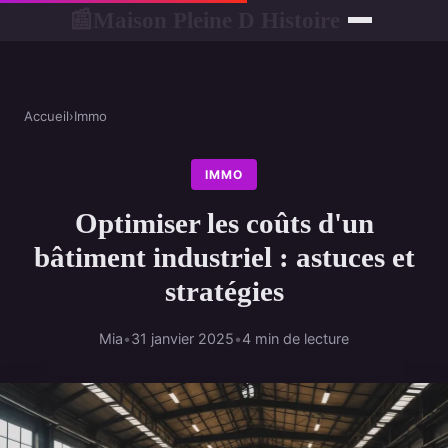
Maison Pleine D Histoire
📰
Accueil
›
Immo
IMMO
Optimiser les coûts d'un
bâtiment industriel : astuces et
stratégies
Mia
•
31 janvier 2025
•
4 min de lecture