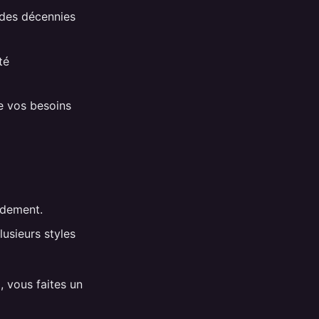
 des décennies
té
re vos besoins
idement.
lusieurs styles
, vous faites un