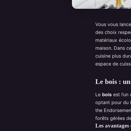
Vous vous lance
des choix respec
matériaux écolo
maison. Dans cet
cuisine plus du
espace de cuisso
Le bois : u
Le
bois
est l’un 
optant pour du 
the Endorsement 
forêts gérées d
Les avantages 