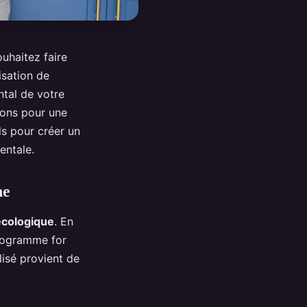
uhaitez faire
isation de
ntal de votre
ions pour une
ls pour créer un
entale.
ne
écologique
. En
Programme for
lisé provient de