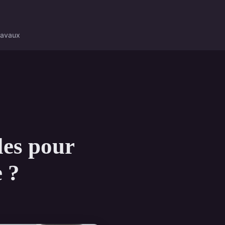
ravaux
les pour
e ?