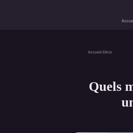
Accue
Accueil
›
Déco
Quels m
un