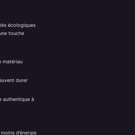
ités écologiques
 une touche
un matériau
euvent durer
e authentique à
 moins d’énergie