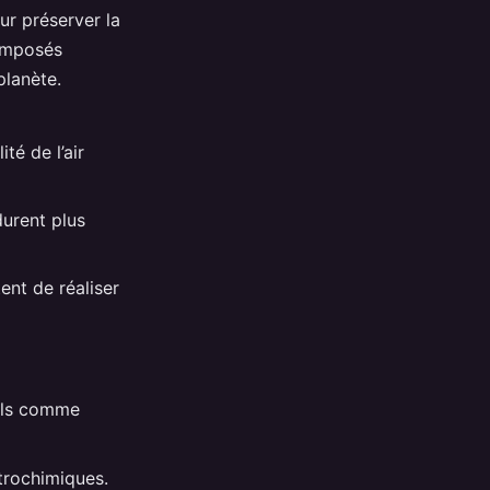
ur préserver la
omposés
planète.
té de l’air
durent plus
ent de réaliser
bels comme
étrochimiques.