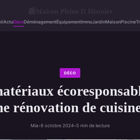
Maison Pleine D Histoire
📰
il
Actu
Déco
Déménagement
Équipement
Immo
Jardin
Maison
Piscine
T
DÉCO
atériaux écoresponsab
e rénovation de cuisin
Mia
•
6 octobre 2024
•
5 min de lecture