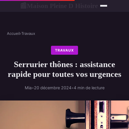
Maison Pleine D Histoire
📰
Accueil
›
Travaux
TRAVAUX
Serrurier thônes : assistance
rapide pour toutes vos urgences
Mia
•
20 décembre 2024
•
4 min de lecture