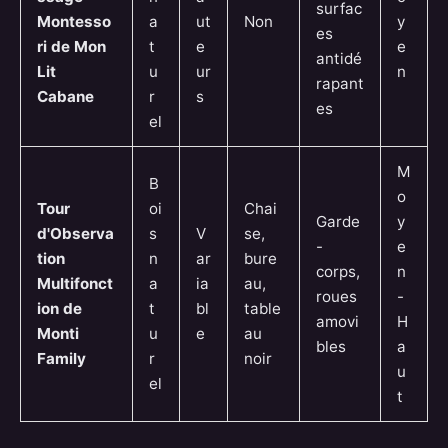
surfac
Montesso
a
ut
Non
y
es
ri de Mon
t
e
e
antidé
Lit
u
ur
n
rapant
Cabane
r
s
es
el
M
B
o
Tour
oi
Chai
Garde
y
d'Observa
s
V
se,
-
e
tion
n
ar
bure
corps,
n
Multifonct
a
ia
au,
roues
-
ion de
t
bl
table
amovi
H
Monti
u
e
au
bles
a
Family
r
noir
u
el
t