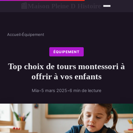
Maison Pleine D Histoire
📰
Accueil
›
Équipement
ÉQUIPEMENT
Top choix de tours montessori à
offrir à vos enfants
Mia
•
5 mars 2025
•
6 min de lecture