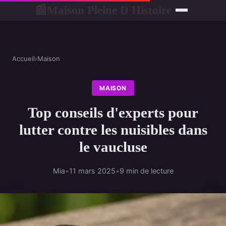
Maison Pleine D Histoire
📰
Accueil
›
Maison
MAISON
Top conseils d'experts pour
lutter contre les nuisibles dans
le vaucluse
Mia
•
11 mars 2025
•
9 min de lecture