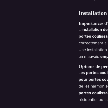
Installation
Importances d'u
L'
installation d
portes couliss
correctement ali
Une installatio
un mauvais
empl
Options de per
Les
portes cou
pour portes co
de les harmonis
portes couliss
résidentiel ou 