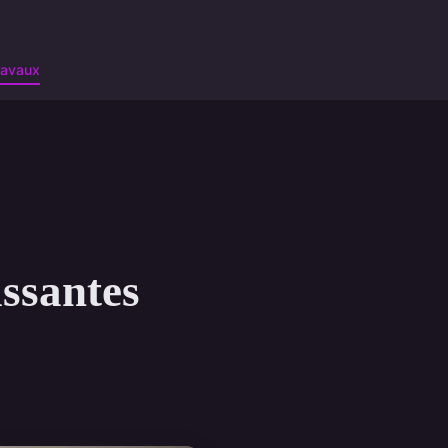
ravaux
issantes