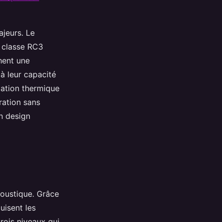
jeurs. Le
a classe RC3
hent une
 à leur capacité
olation thermique
ération sans
un design
oustique. Grâce
uisent les
rois niveaux qui