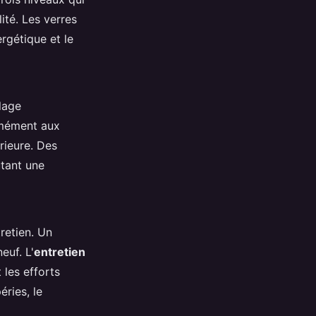
ité. Les verres
rgétique et le
lage
ormément aux
rieure. Des
utant une
tretien. Un
euf. L'
entretien
 les efforts
éries, le