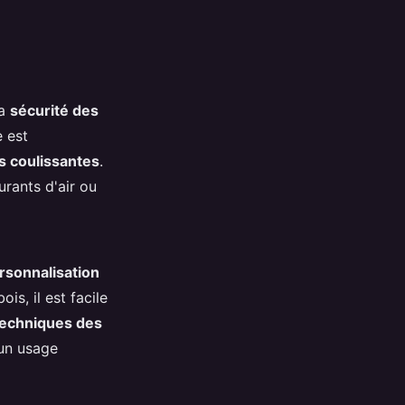
la
sécurité des
e est
s coulissantes
.
rants d'air ou
rsonnalisation
is, il est facile
techniques des
 un usage