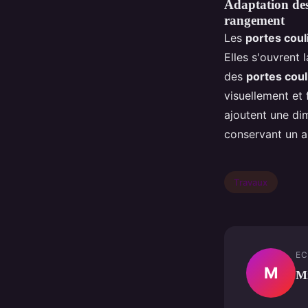
Adaptation des 
rangement
Les
portes coul
Elles s'ouvrent 
des
portes coul
visuellement et
ajoutent une di
conservant un a
Travaux
EC
M
M