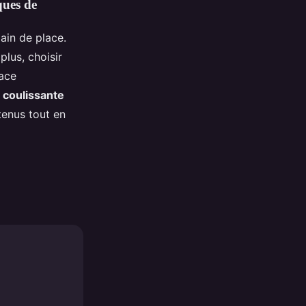
ques de
ain de place.
 plus, choisir
pace
 coulissante
tenus tout en