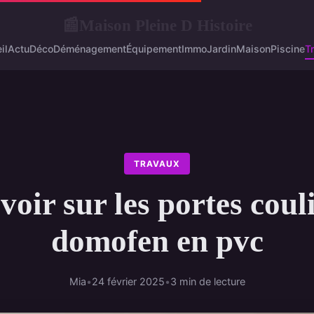
Maison Pleine D Histoire
📰
il
Actu
Déco
Déménagement
Équipement
Immo
Jardin
Maison
Piscine
T
TRAVAUX
voir sur les portes coul
domofen en pvc
Mia
•
24 février 2025
•
3 min de lecture