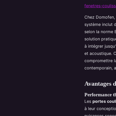
fenetres-couliss
Chez Domofen, l
système inclut d
selon la norme 
solution pratiqu
à intégrer jusqu
et acoustique. C
compromettre la 
contemporain, a
Avantages d
Performance th
Les
portes cou
à leur conceptio
nuisances sonore