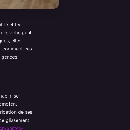
ité et leur
èmes anticipent
ues, elles
rez comment ces
xigences
 maximiser
 Domofen,
brication de ses
 de glissement
ch/portes-