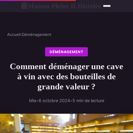
Maison Pleine D Histoire
📰
Accueil
›
Déménagement
DÉMÉNAGEMENT
Comment déménager une cave
à vin avec des bouteilles de
grande valeur ?
Mia
•
6 octobre 2024
•
5 min de lecture