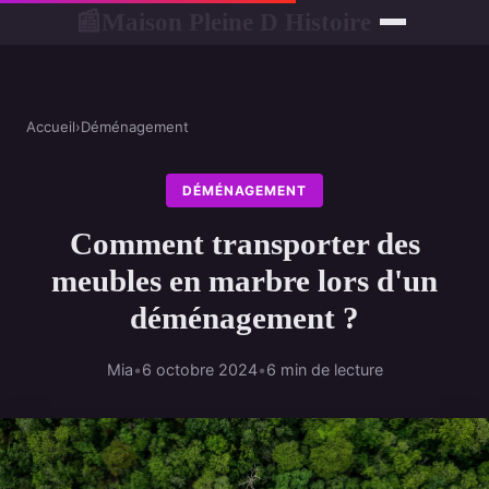
Maison Pleine D Histoire
📰
Accueil
›
Déménagement
DÉMÉNAGEMENT
Comment transporter des
meubles en marbre lors d'un
déménagement ?
Mia
•
6 octobre 2024
•
6 min de lecture