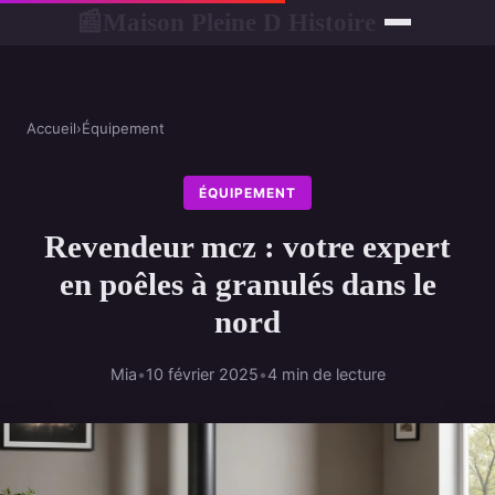
Maison Pleine D Histoire
📰
Accueil
›
Équipement
ÉQUIPEMENT
Revendeur mcz : votre expert
en poêles à granulés dans le
nord
Mia
•
10 février 2025
•
4 min de lecture