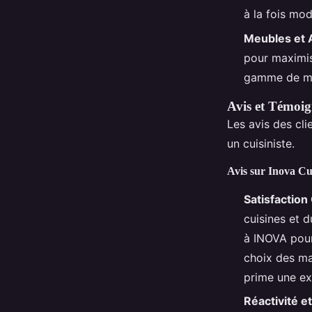
à la fois mod
Meubles et 
pour maximise
gamme de meu
Avis et Témoi
Les avis des cli
un cuisiniste.
Avis sur Inova Cu
Satisfaction 
cuisines et d
à INOVA pour 
choix des ma
prime une exc
Réactivité e