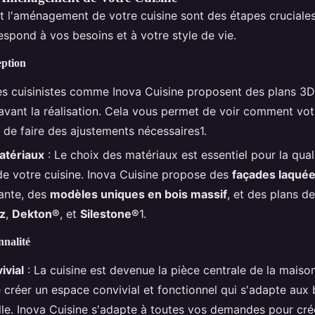
t l'aménagement de votre cuisine sont des étapes cruciales
espond à vos besoins et à votre style de vie.
eption
es cuisinistes comme Inova Cuisine proposent des plans 3D 
 avant la réalisation. Cela vous permet de voir comment vot
de faire des ajustements nécessaires1.
atériaux
: Le choix des matériaux est essentiel pour la qual
 de votre cuisine. Inova Cuisine propose des
façades laqué
lante, des
modèles uniques en bois massif
, et des plans de
z
,
Dekton®
, et
Silestone®
1.
nnalité
ivial
: La cuisine est devenue la pièce centrale de la maison.
 créer un espace convivial et fonctionnel qui s'adapte aux
ille. Inova Cuisine s'adapte à toutes vos demandes pour cré