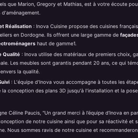
tels que Marion, Gregory et Mathias, est à votre écoute p
ts d'aménagement.
t Réalisation
: Inova Cuisine propose des cuisines françai
teliers en Dordogne. Ils offrent une large gamme de
façade
ectroménagers
haut de gamme1.
 Qualité
: Inova utilise des matériaux de premiers choix, g
male. Les meubles sont garantis pendant 20 ans, ce qui tém
nvers la qualité.
Suivi
: L'équipe d'Inova vous accompagne à toutes les étap
 la conception des plans 3D jusqu'à l'installation et la pos
e Céline Paucis, "Un grand merci à l’équipe d’Inova en part
onception de notre cuisine ainsi que pour sa réactivité et 
me. Nous sommes ravis de notre cuisine et recommanderon