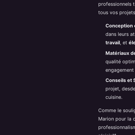
professionnels 
tous vos proje
Conception e
dans leurs a
travail
, et
él
Matériaux de
qualité opti
engagement e
Conseils et 
projet, desde
cuisine.
Comme le soulign
Marion pour la c
professionnalis