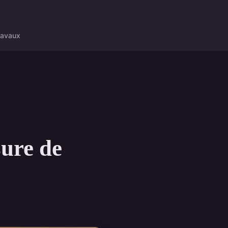
ravaux
sure de