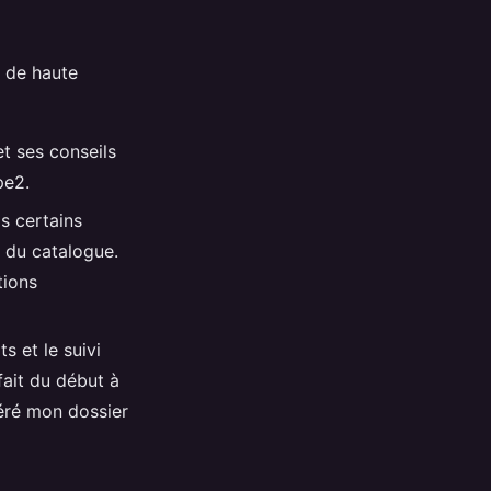
s de haute
t ses conseils
pe2.
s certains
 du catalogue.
tions
s et le suivi
fait du début à
géré mon dossier