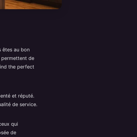
s êtes au bon
s permettent de
find the perfect
menté et réputé.
alité de service.
ceux qui
osée de