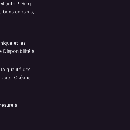
illante !! Greg
s bons conseils,
hique et les
e Disponibilité à
 la qualité des
oduits. Océane
mesure à