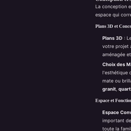
La conception e
espace qui corr
Plans 3D et Conc
Plans 3D
: L
votre projet
aménagée et 
Choix des M
l'esthétique
mate ou bril
granit
,
quart
Espace et Fonctio
Espace Conv
important de
toute la fam