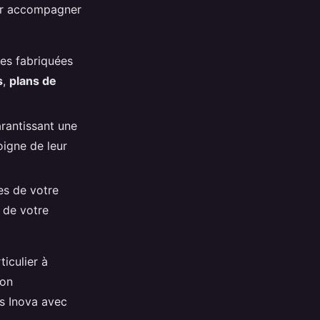
our accompagner
ses fabriquées
s
,
plans de
arantissant une
oigne de leur
es de votre
e de votre
iculier à
son
s Inova avec