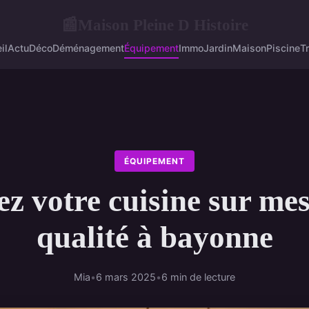
Maison Pleine D Histoire
📰
il
Actu
Déco
Déménagement
Équipement
Immo
Jardin
Maison
Piscine
T
ÉQUIPEMENT
z votre cuisine sur me
qualité à bayonne
Mia
•
6 mars 2025
•
6 min de lecture