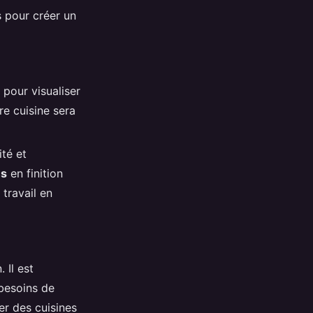
 pour créer un
pour visualiser
re cuisine sera
ité et
es
en finition
 travail en
 Il est
 besoins de
er des cuisines